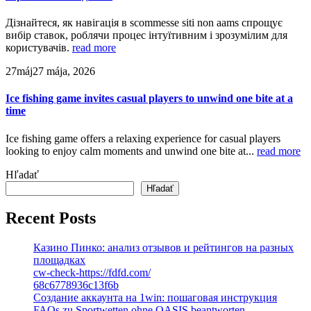
Дізнайтеся, як навігація в scommesse siti non aams спрощує
вибір ставок, роблячи процес інтуїтивним і зрозумілим для
користувачів.
read more
27
máj
27 mája, 2026
Ice fishing game invites casual players to unwind one bite at a
time
Ice fishing game offers a relaxing experience for casual players
looking to enjoy calm moments and unwind one bite at...
read more
Hľadať
Hľadať
Recent Posts
Казино Пинко: анализ отзывов и рейтингов на разных
площадках
cw-check-https://fdfd.com/
68c6778936c13f6b
Создание аккаунта на 1win: пошаговая инструкция
FAQs zu Sportwetten ohne OASIS beantworten