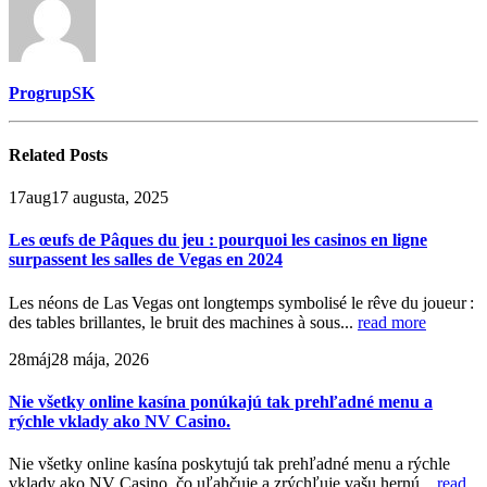
ProgrupSK
Related
Posts
17
aug
17 augusta, 2025
Les œufs de Pâques du jeu : pourquoi les casinos en ligne
surpassent les salles de Vegas en 2024
Les néons de Las Vegas ont longtemps symbolisé le rêve du joueur :
des tables brillantes, le bruit des machines à sous...
read more
28
máj
28 mája, 2026
Nie všetky online kasína ponúkajú tak prehľadné menu a
rýchle vklady ako NV Casino.
Nie všetky online kasína poskytujú tak prehľadné menu a rýchle
vklady ako NV Casino, čo uľahčuje a zrýchľuje vašu hernú...
read