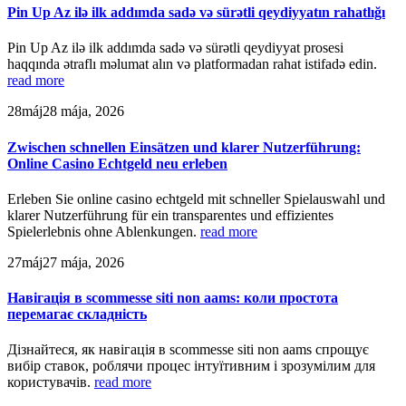
Pin Up Az ilə ilk addımda sadə və sürətli qeydiyyatın rahatlığı
Pin Up Az ilə ilk addımda sadə və sürətli qeydiyyat prosesi
haqqında ətraflı məlumat alın və platformadan rahat istifadə edin.
read more
28
máj
28 mája, 2026
Zwischen schnellen Einsätzen und klarer Nutzerführung:
Online Casino Echtgeld neu erleben
Erleben Sie online casino echtgeld mit schneller Spielauswahl und
klarer Nutzerführung für ein transparentes und effizientes
Spielerlebnis ohne Ablenkungen.
read more
27
máj
27 mája, 2026
Навігація в scommesse siti non aams: коли простота
перемагає складність
Дізнайтеся, як навігація в scommesse siti non aams спрощує
вибір ставок, роблячи процес інтуїтивним і зрозумілим для
користувачів.
read more