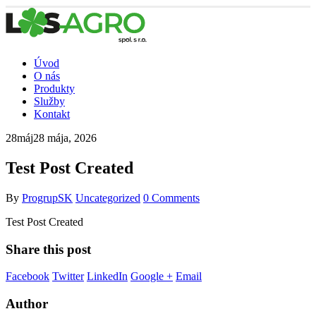
Úvod
O nás
Produkty
Služby
Kontakt
28
máj
28 mája, 2026
Test Post Created
By
ProgrupSK
Uncategorized
0 Comments
Test Post Created
Share this post
Facebook
Twitter
LinkedIn
Google +
Email
Author